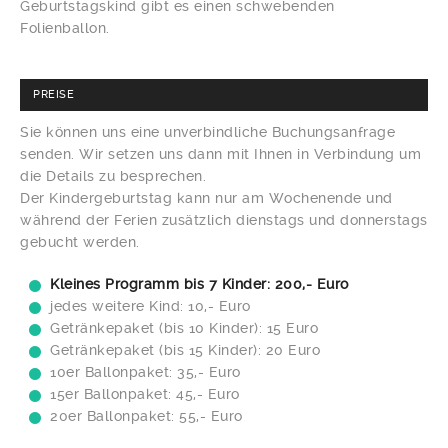
Geburtstagskind gibt es einen schwebenden
Folienballon.
PREISE
Sie können uns eine unverbindliche Buchungsanfrage
senden. Wir setzen uns dann mit Ihnen in Verbindung um
die Details zu besprechen.
Der Kindergeburtstag kann nur am Wochenende und
während der Ferien zusätzlich dienstags und donnerstags
gebucht werden.
Kleines Programm bis 7 Kinder: 200,- Euro
jedes weitere Kind: 10,- Euro
Getränkepaket (bis 10 Kinder): 15 Euro
Getränkepaket (bis 15 Kinder): 20 Euro
10er Ballonpaket: 35,- Euro
15er Ballonpaket: 45,- Euro
20er Ballonpaket: 55,- Euro