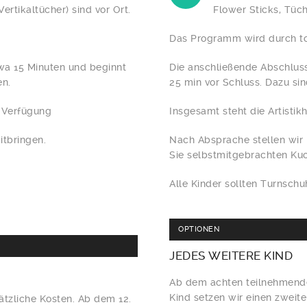
Vertikaltücher) sind vor Ort.
Flower Sticks, Tüche
.
Das Programm wird durch to
wa 15 Minuten und beginnt
Die anschließende Abschlus
en.
25 min vor Schluss. Dazu sin
r Verfügung
Insgesamt steht die Artistik
itbringen.
Nach Absprache stellen wir 
Sie selbstmitgebrachten Ku
Alle Kinder sollten Turnsch
OPTIONEN
JEDES
WEITERE KIND
Ab dem achten teilnehmende
Kind setzen wir einen zweiten
tzliche Kosten. Ab dem 12.