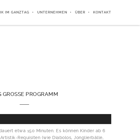
IK IM GANZTAG
UNTERNEHMEN
ÜBER
KONTAKT
S
GROSSE PROGRAMM
auert etwa 150 Minuten. Es können Kinder ab 6
Artistik-Requisiten (wie Diabolos, Jonglierbälle,