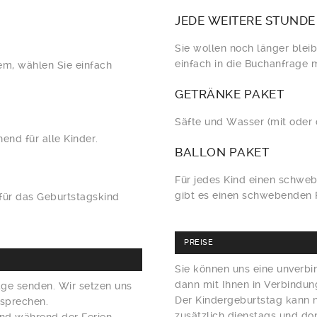
JEDE
WEITERE STUNDE
Sie wollen noch länger blei
einfach in die Buchanfrage mi
em, wählen Sie einfach
GETRÄNKE
PAKET
Säfte und Wasser (mit oder o
end für alle Kinder.
BALLON
PAKET
Für jedes Kind einen schweb
gibt es einen schwebenden F
für das Geburtstagskind
PREISE
Sie können uns eine unverbi
dann mit Ihnen in Verbindun
age senden. Wir setzen uns
Der Kindergeburtstag kann
esprechen.
zusätzlich dienstags und d