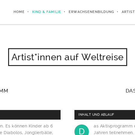
HOME
KIND & FAMILIE
ERWACHSENENBILDUNG
ARTIST
Artist*innen auf Weltreise
AMM
DA
INHALT UND ABLAUF
n. Es können Kinder ab 6
as Aktivprogramm d
D
e Diabolos, Jonglierbälle,
Jahren teilnehmen. 