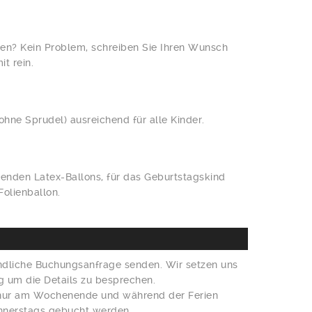
ben? Kein Problem, schreiben Sie Ihren Wunsch
t rein.
hne Sprudel) ausreichend für alle Kinder.
enden Latex-Ballons, für das Geburtstagskind
olienballon.
ndliche Buchungsanfrage senden. Wir setzen uns
g um die Details zu besprechen.
 nur am Wochenende und während der Ferien
onnerstags gebucht werden.