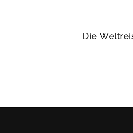
ramide gebaut und
Die Weltrei
 war lustig.