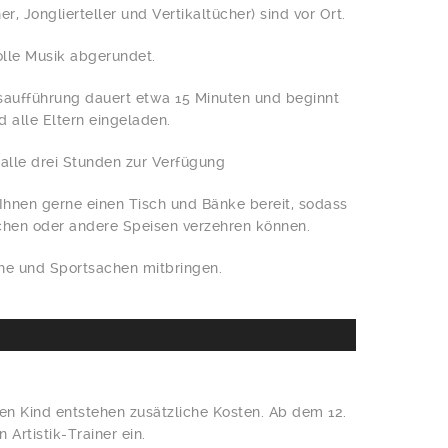
r, Jonglierteller und Vertikaltücher) sind vor Ort.
lle Musik abgerundet.
saufführung dauert etwa 15 Minuten und beginnt
d alle Eltern eingeladen.
halle drei Stunden zur Verfügung
Ihnen gerne einen Tisch und Bänke bereit, sodass
chen oder andere Speisen verzehren können.
uhe und Sportsachen mitbringen.
n Kind entstehen zusätzliche Kosten. Ab dem 12.
 Artistik-Trainer ein.